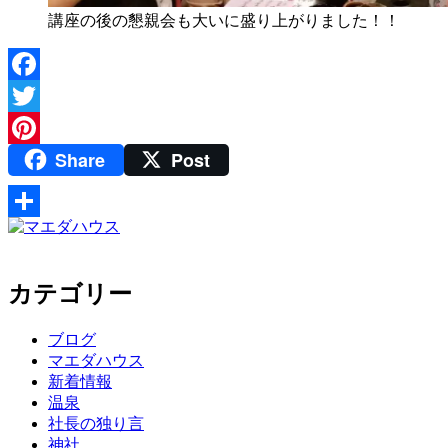
講座の後の懇親会も大いに盛り上がりました！！
Facebook
Twitter
Share
Post
Pinterest
共
有
カテゴリー
ブログ
マエダハウス
新着情報
温泉
社長の独り言
神社