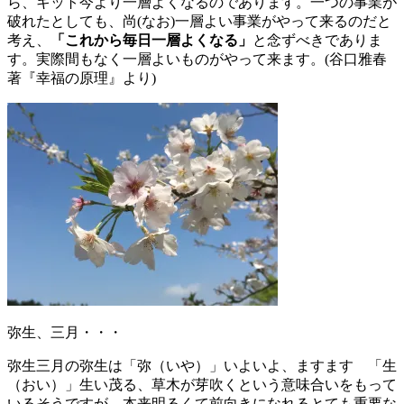
ら、キット今より
一層よくなるのであります。一つの事業が
破れたとしても、尚(
なお)一層よい事業がやって来るのだと
考え、
「これから毎日一層
よくなる」
と念ずべきでありま
す。実際間もなく一層よいものがや
って来ます。(谷口雅春
著『幸福の原理』より)
弥生、三月・・・
弥生三月の弥生は「弥（いや）」いよいよ、ますます 「生
（おい）」生い茂る、草木が芽吹くという意味合いをもって
いるそうですが、本来明るくて前向きになれるとても重要な