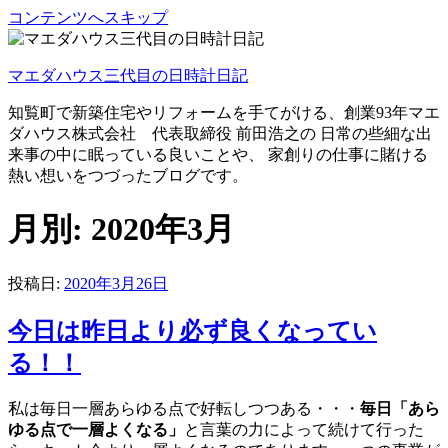
コンテンツへスキップ
マエダハウス三代目の日時計日記
知覧町で新築住宅やリフォームを手てがける、創業93年マエ
ダハウス株式会社 代表取締役 前田浩之の 日常の些細な出
来事の中に眠っている良いことや、 家創りの仕事に賭ける
熱い想いをつづったブログです。
月別: 2020年3月
投稿日:
2020年3月26日
今日は昨日より必ず良くなってい
る！！
私は毎日一層あらゆる点で好転しつつある・・・
毎日「あら
ゆる点で
一層よくなる」
と言葉の力によって続けて行った