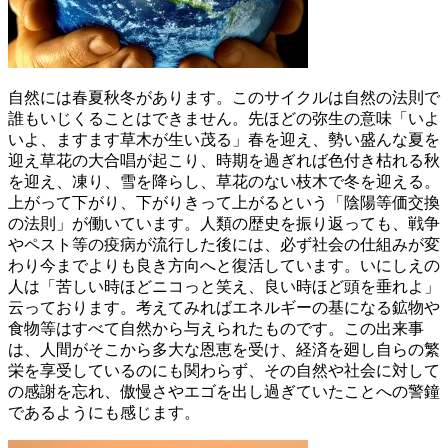
自然には春夏秋冬があります。このサイクルは自然の法則で
誰もいじくることはできません。先ほどの弥生の意味「いよ
いよ、ますます草木が生い茂る」春を迎え、勢い盛んな夏を
迎え草花の大合唱が起こり、時期を過ぎれば色付き枯れる秋
を迎え、凍り、雪を降らし、草花のない枝木で冬を迎える。
上がって下がり、下がりきって上がるという「陰陽等価交換
の法則」が働いています。人類の歴史を振り返っても、戦争
やペスト等の疫病が流行した後には、必ず社会の仕組みが変
わり今までよりも良き方向へと復活しています。いにしえの
人は「苦しい時ほどニコっと笑え、良い時ほど頭を垂れよ」
云っております。考えてみればエネルギーの基になる鉱物や
食物等はすべて自然から与えられたものです。この出来事
は、人間がそこから多大な恩恵を受け、経済を廻し自らの繁
栄を享受しているのにも関わらず、その自然や社会に対して
の感謝を忘れ、傲慢さやエゴを出し過ぎていたことへの警鐘
であるようにも感じます。