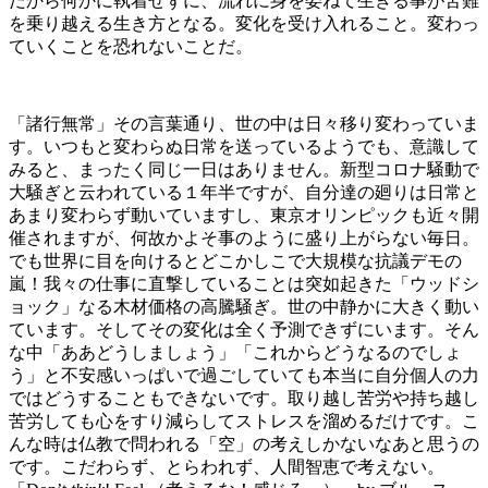
だから何かに執着せずに、
流れに身を委ねて生きる事が苦難
を乗り越える生き方となる。
変化を受け入れること。変わっ
ていくことを恐れないことだ。
「諸行無常」その言葉通り、世の中は日々移り変わっていま
す。いつもと変わらぬ日常を送っているようでも、意識して
みると、まったく同じ一日はありません。新型コロナ騒動で
大騒ぎと云われている１年半ですが、自分達の廻りは日常と
あまり変わらず動いていますし、東京オリンピックも近々開
催されますが、何故かよそ事のように盛り上がらない毎日。
でも世界に目を向けるとどこかしこで大規模な抗議デモの
嵐！我々の仕事に直撃していることは突如起きた「ウッドシ
ョック」なる木材価格の高騰騒ぎ。世の中静かに大きく動い
ています。そしてその変化は全く予測できずにいます。そん
な中「ああどうしましょう」「これからどうなるのでしょ
う」と不安感いっぱいで過ごしていても本当に自分個人の力
ではどうすることもできないです。取り越し苦労や持ち越し
苦労しても心をすり減らしてストレスを溜めるだけです。こ
んな時は仏教で問われる「空」の考えしかないなあと思うの
です。こだわらず、とらわれず、人間智恵で考えない。