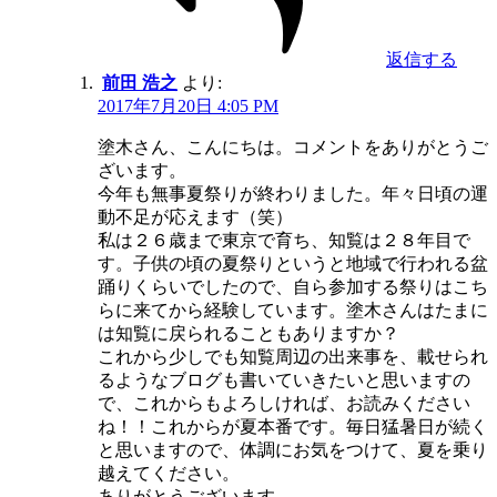
返信する
前田 浩之
より:
2017年7月20日 4:05 PM
塗木さん、こんにちは。コメントをありがとうご
ざいます。
今年も無事夏祭りが終わりました。年々日頃の運
動不足が応えます（笑）
私は２６歳まで東京で育ち、知覧は２８年目で
す。子供の頃の夏祭りというと地域で行われる盆
踊りくらいでしたので、自ら参加する祭りはこち
らに来てから経験しています。塗木さんはたまに
は知覧に戻られることもありますか？
これから少しでも知覧周辺の出来事を、載せられ
るようなブログも書いていきたいと思いますの
で、これからもよろしければ、お読みください
ね！！これからが夏本番です。毎日猛暑日が続く
と思いますので、体調にお気をつけて、夏を乗り
越えてください。
ありがとうございます。