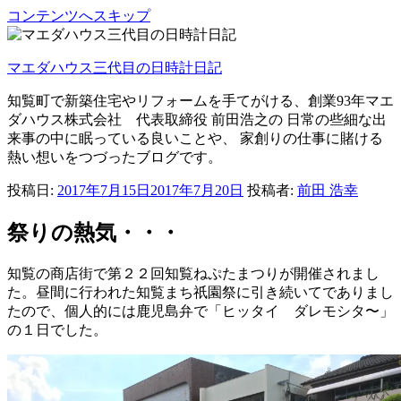
コンテンツへスキップ
マエダハウス三代目の日時計日記
知覧町で新築住宅やリフォームを手てがける、創業93年マエ
ダハウス株式会社 代表取締役 前田浩之の 日常の些細な出
来事の中に眠っている良いことや、 家創りの仕事に賭ける
熱い想いをつづったブログです。
投稿日:
2017年7月15日
2017年7月20日
投稿者:
前田 浩幸
祭りの熱気・・・
知覧の商店街で第２２回知覧ねぷたまつりが開催されまし
た。昼間に行われた知覧まち祇園祭に引き続いてでありまし
たので、個人的には鹿児島弁で「ヒッタイ ダレモシタ〜」
の１日でした。