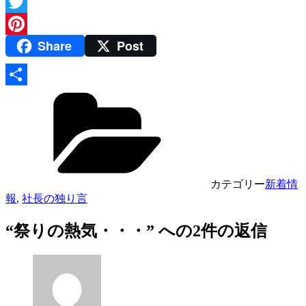
Facebook
Twitter
Share
Post
Pinterest
共
有
カテゴリー
新着情
報
,
社長の独り言
“祭りの熱気・・・” への2件の返信