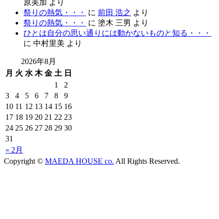
原美加
より
祭りの熱気・・・
に
前田 浩之
より
祭りの熱気・・・
に
塗木 三男
より
ひとは自分の思い通りには動かないものと知る・・・
に
中村里美
より
2026年8月
月
火
水
木
金
土
日
1
2
3
4
5
6
7
8
9
10
11
12
13
14
15
16
17
18
19
20
21
22
23
24
25
26
27
28
29
30
31
« 2月
Copyright ©
MAEDA HOUSE co.
All Rights Reserved.