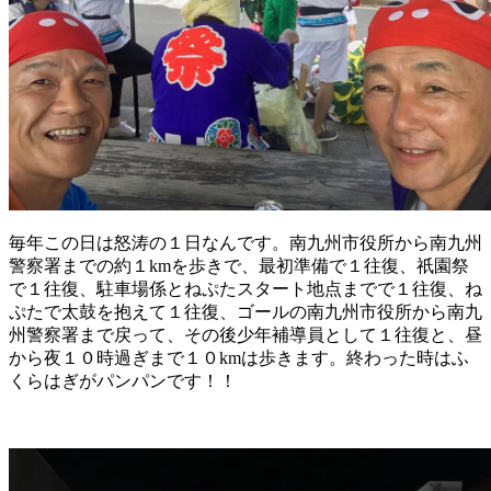
毎年この日は怒涛の１日なんです。南九州市役所から南九州
警察署までの約１kmを歩きで、最初準備で１往復、祇園祭
で１往復、駐車場係とねぷたスタート地点までで１往復、ね
ぷたで太鼓を抱えて１往復、ゴールの南九州市役所から南九
州警察署まで戻って、その後少年補導員として１往復と、昼
から夜１０時過ぎまで１０kmは歩きます。終わった時はふ
くらはぎがパンパンです！！