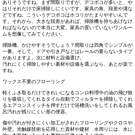
ありそうですね。まず間取りですが、デコボコが多いと、や
はりそれだけで床掃除しにくいです。家具の角、段差や溝な
どですね。こういうデコボコはホコリがたまりやすいんで
す。それから、大きな段差があれば、掃除機を持ちあげなけ
ればならないので本当に大変。家具の置いていないワンルー
ムを想像してみてください。
掃除機、かけやすそうでしょう？間取りは四角でシンプルが
一番。そして、ドアや引き戸などはレールの要らないタイプ
がありますよ。次に材料と設備選び。
汚れにくく掃除しやすい素材や設備を選ぶなら、あとが楽で
すね。
ワックス不要のフローリング
軽くふき取るだけできれいになるコンロ料理中の油の飛び散
りを吸収してくれるタイル自動でフィルターを掃除してくれ
るエアコンスイッチを押すだけで浴槽洗いをしてくれるお風
呂汚れが残りにくい形の便器。
傷や汚れが付きにくい加工がされたフローリングやクロスや
外壁。光触媒技術を応用した資材や建材 水周りには、水に