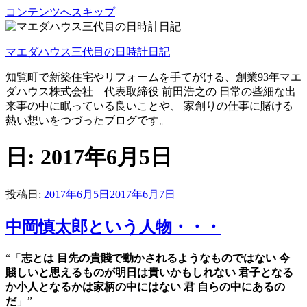
コンテンツへスキップ
マエダハウス三代目の日時計日記
知覧町で新築住宅やリフォームを手てがける、創業93年マエ
ダハウス株式会社 代表取締役 前田浩之の 日常の些細な出
来事の中に眠っている良いことや、 家創りの仕事に賭ける
熱い想いをつづったブログです。
日: 2017年6月5日
投稿日:
2017年6月5日
2017年6月7日
中岡慎太郎という人物・・・
“「
志とは 目先の貴賤で動かされるようなものではない 今
賤しいと思えるものが明日は貴いかもしれない 君子となる
か小人となるかは家柄の中にはない 君 自らの中にあるの
だ
」”