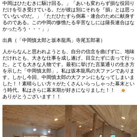
中岡はひたむきに駆け回る。
あいも変わらず損な役回り
だけを引き受けている。
だが彼は別にそれを『損』とは思っ
ていないのだ。
ただひたすら倒幕・連合のために献身す
るのである。
この中岡の惨憺たる辛苦なしには薩長連合はな
かったろう・・・」
出典
（「中岡慎太郎と坂本龍馬」寺尾五郎著）
人からなんと思われようとも、自分の信念を曲げずに、地味
だけれとも、大きな仕事を成し遂げ、目立たずに去って行っ
た。とても大きな人物です。最初に挙げた言葉通りの生き方
を示した「中岡慎太郎」。私は坂本龍馬の大ファンでありま
す。しかし今回、中岡慎太郎の大ファンにもなってしまいま
した！！素晴らしい方々がたくさんいらっしゃった幕末とい
う時代。私はさらに幕末期が好きになりました！！
ありがとうございます！！