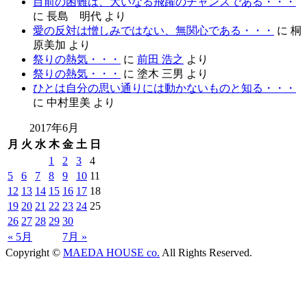
目前の困難は、大いなる飛躍のチャンスである・・・
に
長島 明代
より
愛の反対は憎しみではない、無関心である・・・
に
桐
原美加
より
祭りの熱気・・・
に
前田 浩之
より
祭りの熱気・・・
に
塗木 三男
より
ひとは自分の思い通りには動かないものと知る・・・
に
中村里美
より
2017年6月
月
火
水
木
金
土
日
1
2
3
4
5
6
7
8
9
10
11
12
13
14
15
16
17
18
19
20
21
22
23
24
25
26
27
28
29
30
« 5月
7月 »
Copyright ©
MAEDA HOUSE co.
All Rights Reserved.