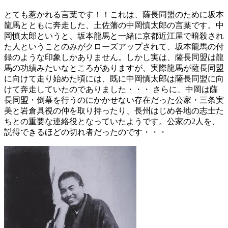
とても惹かれる言葉です！！これは、薩長同盟のために坂本
龍馬とともに奔走した、土佐藩の中岡慎太郎の言葉です。中
岡慎太郎というと、坂本龍馬と一緒に京都近江屋で暗殺され
た人ということのみがクローズアップされて、坂本龍馬の付
録のような印象しかありません。しかし実は、薩長同盟は龍
馬の功績みたいなところがありますが、実際龍馬が薩長同盟
に向けて走り始めた頃には、既に中岡慎太郎は薩長同盟に向
けて奔走していたのでありました・・・ さらに、中岡は薩
長同盟・倒幕を行うのにかかせない存在だった公家・三条実
美と岩倉具視の仲を取り持ったり、長州はじめ各地の志士た
ちとの重要な連絡役となっていたようです。公家の2人を、
説得できるほどの切れ者だったのです・・・