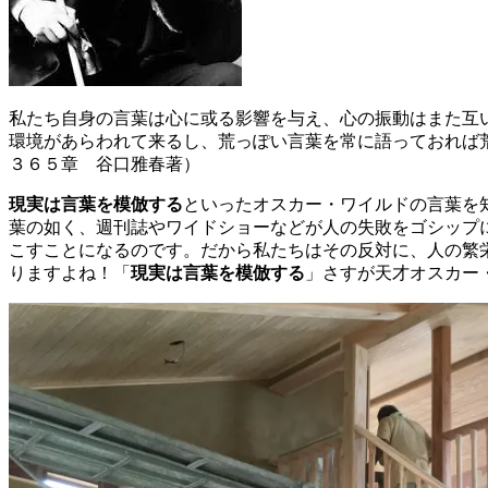
私たち自身の言葉は心に或る影響を与え、心の振動はまた互
環境があらわれて来るし、荒っぽい言葉を常に語っておれば
３６５章 谷口雅春著）
現実は言葉を模倣する
といったオスカー・ワイルドの言葉を
葉の如く、週刊誌やワイドショーなどが人の失敗をゴシップ
こすことになるのです。だから私たちはその反対に、人の繁
りますよね！「
現実は言葉を模倣する
」さすが天才オスカー