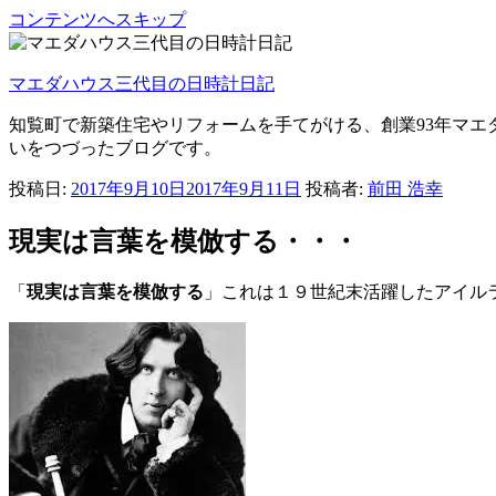
コンテンツへスキップ
マエダハウス三代目の日時計日記
知覧町で新築住宅やリフォームを手てがける、創業93年マエ
いをつづったブログです。
投稿日:
2017年9月10日
2017年9月11日
投稿者:
前田 浩幸
現実は言葉を模倣する・・・
「
現実は言葉を模倣する
」これは１９世紀末活躍したアイル