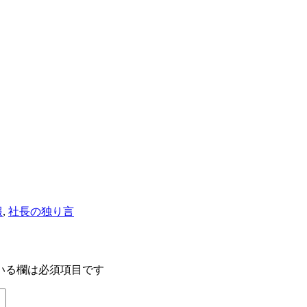
報
,
社長の独り言
いる欄は必須項目です